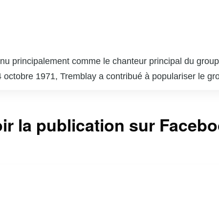
onnu principalement comme le chanteur principal du gro
ctobre 1971, Tremblay a contribué à populariser le grou
 fondés en 1995, sont célèbres pour leurs chansons eng
nt des thèmes variés, allant de l’écologie à la politique,
mblay est également connu pour son engagement social et
ir la publication sur Faceb
ation Cowboys Fringants, qui soutient des projets de re
dre musical, faisant de lui une figure importante de la 