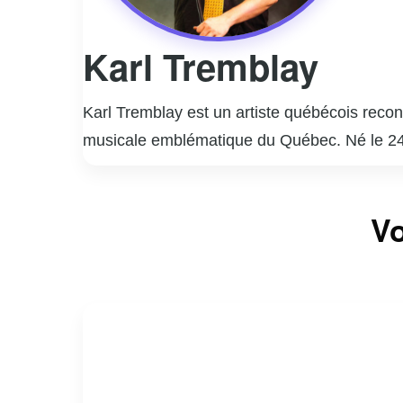
Karl Tremblay
Karl Tremblay est un artiste québécois rec
musicale emblématique du Québec. Né le 24 o
charisme sur scène. Les Cowboys Fringants,
traditionnelle québécoise. Leurs textes aborde
En dehors de sa carrière musicale, Karl Tre
Vo
quotidienne.
diverses causes, notamment à travers la Fond
l’environnement. Son influence dépasse le ca