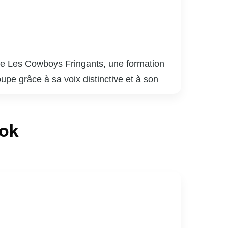
upe Les Cowboys Fringants, une formation
pe grâce à sa voix distinctive et à son
agées, mêlant folk, rock et musique
 en passant par des récits de la vie
 environnemental. Il participe activement à
ook
forestation et de protection de
culture québécoise contemporaine.