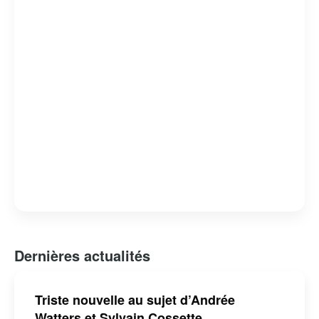
scène. Sylvain Cossette continue de captiver les
audiences avec ses performances énergiques et son
répertoire varié, faisant de lui une figure emblématique de
la scène musicale québécoise.
Dernières actualités
Triste nouvelle au sujet d’Andrée
Watters et Sylvain Cossette