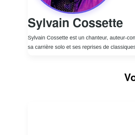
Sylvain Cossette
Sylvain Cossette est un chanteur, auteur-co
sa carrière solo et ses reprises de classiq
groupe Paradox, avant de se lancer en solo 
a été un immense succès commercial et critiqu
Vo
Sylvain Cossette a également fait des incu
Avec une carrière s’étendant sur plusieurs d
de captiver les audiences avec ses performan
québécoise.