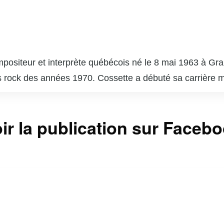
mpositeur et interprète québécois né le 8 mai 1963 à Gr
ues rock des années 1970. Cossette a débuté sa carrière
dans les années 1990. Son album « 70s » sorti en 2007, 
e, consolidant sa réputation d’artiste polyvalent et tal
ir la publication sur Faceb
rsions dans le théâtre musical, notamment dans des pro
écennies, il est reconnu pour sa voix puissante et son c
ces énergiques et son répertoire varié, faisant de lui 