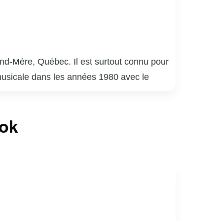
and-Mère, Québec. Il est surtout connu pour
 musicale dans les années 1980 avec le
où il revisite des succès des années 1970,
entueux. En plus de sa carrière musicale,
ook
ductions comme « Notre-Dame de Paris ».
harisme sur scène. Sylvain Cossette continue
une figure emblématique de la scène musicale