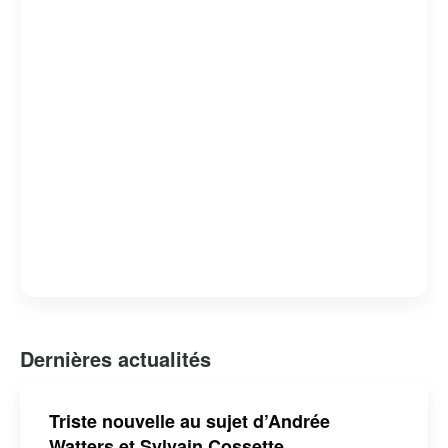
scène. Sylvain Cossette continue de captiver les
audiences avec ses performances énergiques et son
répertoire varié, faisant de lui une figure emblématique de
la scène musicale québécoise.
Dernières actualités
Triste nouvelle au sujet d’Andrée
Watters et Sylvain Cossette