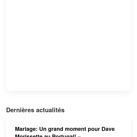
causes qui lui tiennent à cœur. Sa transition réussie du
sport professionnel à la télévision en fait un exemple
inspirant de reconversion après une carrière sportive.
Dernières actualités
Mariage: Un grand moment pour Dave
Morissette au Portugal! –