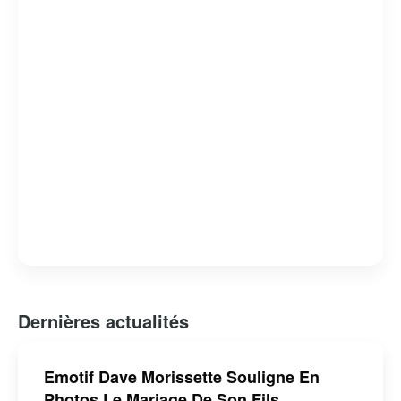
causes qui lui tiennent à cœur. Sa transition réussie du
sport professionnel à la télévision en fait un exemple
inspirant de reconversion après une carrière sportive.
Dernières actualités
Emotif Dave Morissette Souligne En
Photos Le Mariage De Son Fils