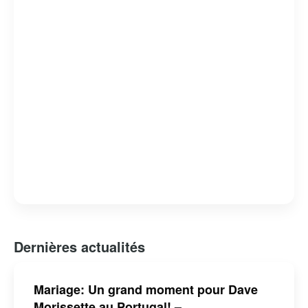
causes qui lui tiennent à cœur. Sa transition réussie du
sport professionnel à la télévision en fait un exemple
inspirant de reconversion après une carrière sportive.
Dernières actualités
Mariage: Un grand moment pour Dave
Morissette au Portugal! –