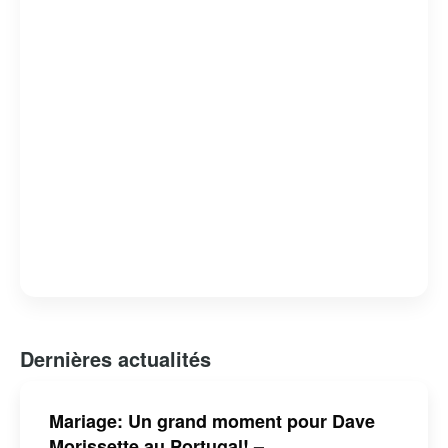
causes qui lui tiennent à cœur. Sa transition réussie du
sport professionnel à la télévision en fait un exemple
inspirant de reconversion après une carrière sportive.
Dernières actualités
Mariage: Un grand moment pour Dave
Morissette au Portugal! –