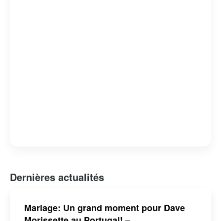
causes qui lui tiennent à cœur. Sa transition réussie du
sport professionnel à la télévision en fait un exemple
inspirant de reconversion après une carrière sportive.
Dernières actualités
Mariage: Un grand moment pour Dave
Morissette au Portugal! –