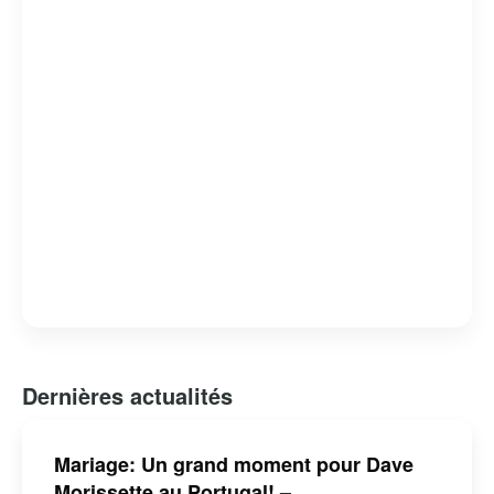
causes qui lui tiennent à cœur. Sa transition réussie du
sport professionnel à la télévision en fait un exemple
inspirant de reconversion après une carrière sportive.
Dernières actualités
Mariage: Un grand moment pour Dave
Morissette au Portugal! –