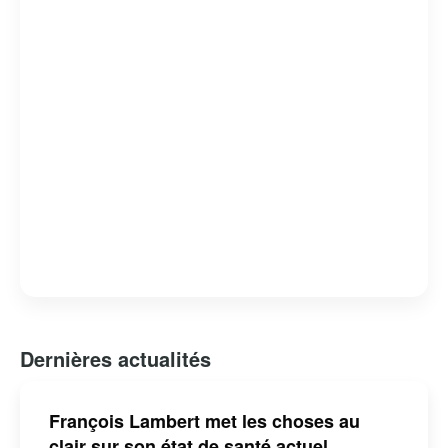
d’entrepreneurs. Sa présence active sur les réseaux
sociaux lui permet de rester connecté avec un large
public, offrant conseils et réflexions sur l’actualité
économique et sociale.
Dernières actualités
François Lambert met les choses au
clair sur son état de santé actuel