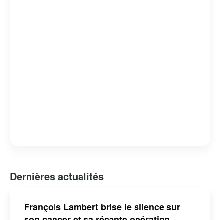
d’entrepreneurs. Sa présence active sur les réseaux
sociaux lui permet de rester connecté avec un large
public, offrant conseils et réflexions sur l’actualité
économique et sociale.
Dernières actualités
François Lambert brise le silence sur
son cancer et sa récente opération