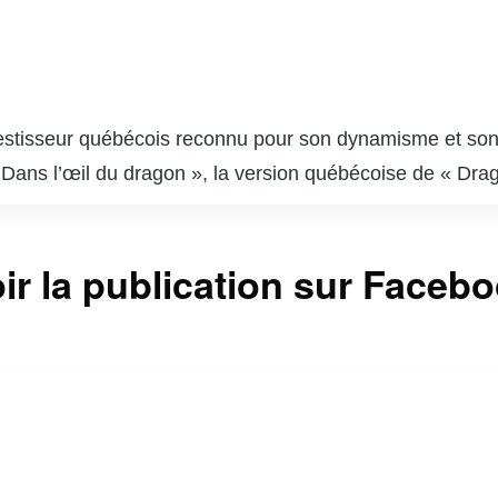
stisseur québécois reconnu pour son dynamisme et son fra
 « Dans l’œil du dragon », la version québécoise de « Dr
t également un auteur prolifique, ayant publié plusieurs 
ités médiatiques, il est à la tête de plusieurs entrepri
ir la publication sur Faceb
 l’innovation et le développement durable, François Lambe
 connaissances et inspire la nouvelle génération d’entre
large public, offrant conseils et réflexions sur l’actuali