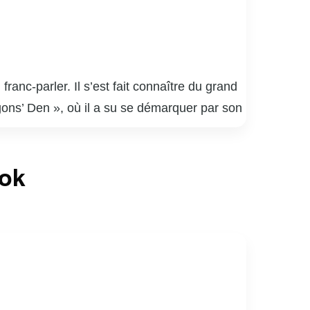
nc-parler. Il s’est fait connaître du grand
agons’ Den », où il a su se démarquer par son
ouvrages sur l’entrepreneuriat et le
ses prospères dans divers secteurs, allant de
ook
rt est souvent sollicité pour des
preneurs. Sa présence active sur les réseaux
té économique et sociale.