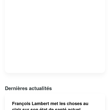
d’entrepreneurs. Sa présence active sur les réseaux
sociaux lui permet de rester connecté avec un large
public, offrant conseils et réflexions sur l’actualité
économique et sociale.
Dernières actualités
François Lambert met les choses au
clair sur son état de santé actuel