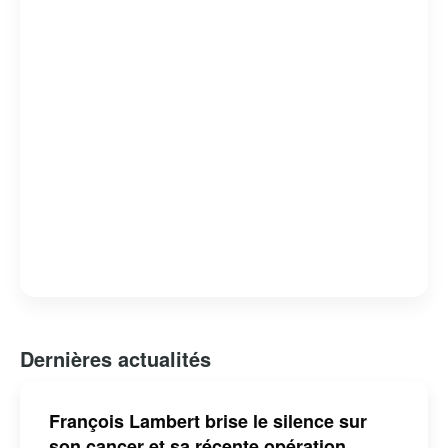
d’entrepreneurs. Sa présence active sur les réseaux
sociaux lui permet de rester connecté avec un large
public, offrant conseils et réflexions sur l’actualité
économique et sociale.
Dernières actualités
François Lambert brise le silence sur
son cancer et sa récente opération