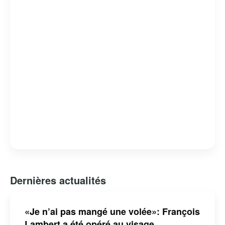
d’entrepreneurs. Sa présence active sur les réseaux
sociaux lui permet de rester connecté avec un large
public, offrant conseils et réflexions sur l’actualité
économique et sociale.
Dernières actualités
«Je n’ai pas mangé une volée»: François
Lambert a été opéré au visage