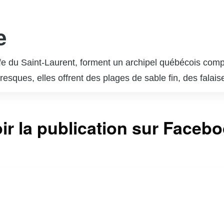
e
lfe du Saint-Laurent, forment un archipel québécois comp
esques, elles offrent des plages de sable fin, des falai
 marquée par une forte influence acadienne et une traditi
e tourisme et l’artisanat. Les Îles de la Madeleine sont
ir la publication sur Faceb
ndonnée, le kayak, le kitesurf et l’observation des oiseaux
tations de fruits de mer et des activités nautiques. Acces
ceux qui cherchent à se reconnecter avec la nature et 