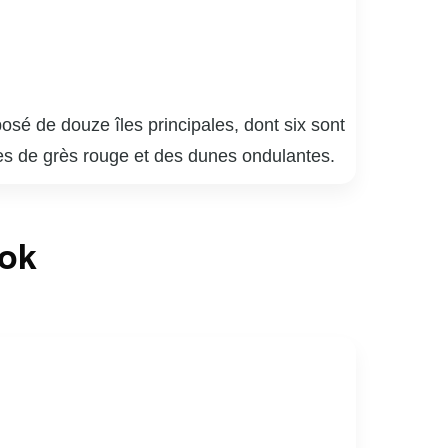
osé de douze îles principales, dont six sont
ses de grès rouge et des dunes ondulantes.
on maritime bien ancrée. Les activités
 également un paradis pour les amateurs de
ook
. Chaque été, le festival de la mer célèbre la
sible par avion ou par ferry, cet archipel
à découvrir une communauté chaleureuse et