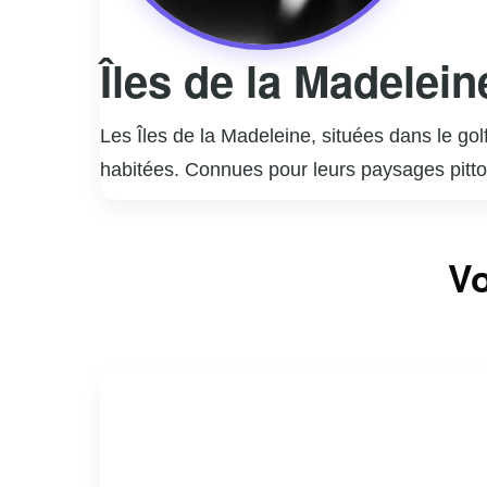
Îles de la Madelein
Les Îles de la Madeleine, situées dans le go
habitées. Connues pour leurs paysages pittor
La culture madelinienne est riche et unique,
économiques principales incluent la pêche, l
Vo
plein air, offrant des opportunités pour la ra
culture locale avec des spectacles, des dégus
enchanteur est une destination prisée pour 
accueillante.