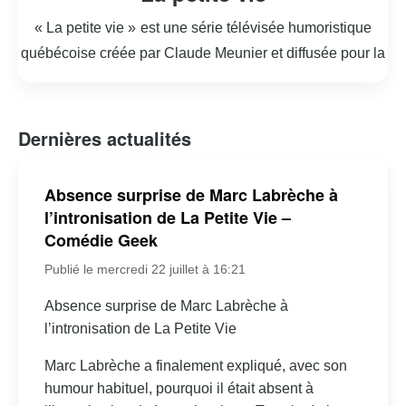
« La petite vie » est une série télévisée humoristique
québécoise créée par Claude Meunier et diffusée pour la
première fois en 1993. La série met en scène les
aventures loufoques de la famille Paré, composée de
« La petite vie » est reconnue pour son humour absurde,
personnages excentriques et attachants. Parmi eux, on
Dernières actualités
ses dialogues mémorables et ses situations cocasses. La
retrouve Moman (Thérèse Paré), une mère autoritaire et
série a marqué la culture populaire québécoise et a
dévouée, et Popa (Aimé Paré), un père naïf et bon vivant.
Absence surprise de Marc Labrèche à
remporté de nombreux prix, devenant un véritable
Leurs enfants, Rénald, Lison, et Caro, ainsi que d’autres
l’intronisation de La Petite Vie –
phénomène de société. Les répliques et les personnages
personnages récurrents, ajoutent à la dynamique
Comédie Geek
sont encore cités et imités aujourd’hui, témoignant de
comique de la série.
Publié le mercredi 22 juillet à 16:21
l’impact durable de la série. « La petite vie » reste une
référence incontournable dans l’histoire de la télévision
Absence surprise de Marc Labrèche à
québécoise, célébrée pour son originalité et son esprit
l’intronisation de La Petite Vie
décalé.
Marc Labrèche a finalement expliqué, avec son
humour habituel, pourquoi il était absent à