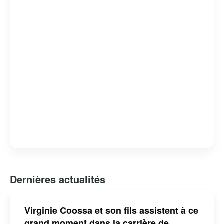
humour absurde et satire sociale, lui a valu de nombreux
prix et distinctions. Claude Meunier reste une figure
emblématique de l’humour et de la culture québécoise,
apprécié pour sa capacité à capturer l’essence de la vie
quotidienne avec une touche d’ironie et de tendresse.
Dernières actualités
Virginie Coossa et son fils assistent à ce
grand moment dans la carrière de