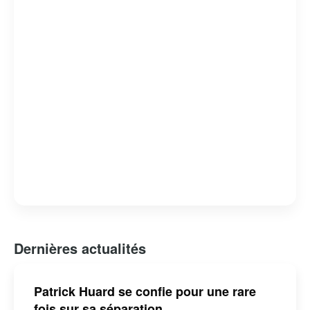
pour son engagement envers le développement de
l’industrie cinématographique québécoise. Sa
contribution au paysage culturel du Québec est
indéniable, faisant de lui une personnalité respectée et
appréciée.
Dernières actualités
Patrick Huard se confie pour une rare
fois sur sa séparation