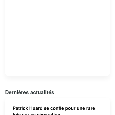
pour son engagement envers le développement de
l’industrie cinématographique québécoise. Sa
contribution au paysage culturel du Québec est
indéniable, faisant de lui une personnalité respectée et
appréciée.
Dernières actualités
Patrick Huard se confie pour une rare
fois sur sa séparation