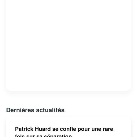
pour son engagement envers le développement de
l’industrie cinématographique québécoise. Sa
contribution au paysage culturel du Québec est
indéniable, faisant de lui une personnalité respectée et
appréciée.
Dernières actualités
Patrick Huard se confie pour une rare
fois sur sa séparation