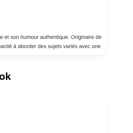
e et son humour authentique. Originaire de
pacité à aborder des sujets variés avec une
ur raconter des anecdotes du quotidien avec
aritions remarquées à la télévision et à la
ook
ecter avec un large éventail de spectateurs,
’influencer et d’inspirer par son engagement
sa génération.