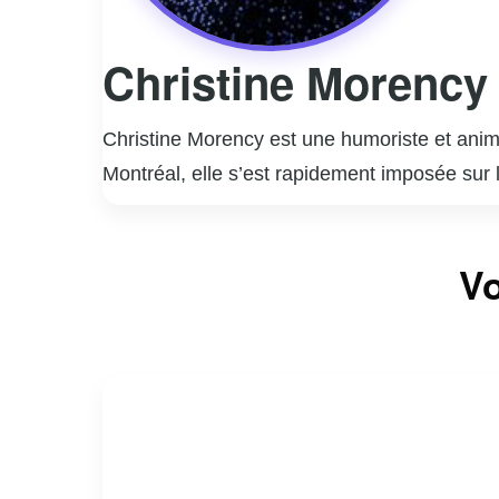
Christine Morency
Christine Morency est une humoriste et ani
Montréal, elle s’est rapidement imposée sur 
touche personnelle. Christine a su captiver 
une perspective rafraîchissante. En plus de 
Vo
radio, contribuant à élargir son audience. So
faisant d’elle une figure appréciée dans le 
envers l’authenticité et l’humour, consolidan