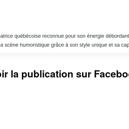
matrice québécoise reconnue pour son énergie débordant
la scène humoristique grâce à son style unique et sa ca
le public par sa présence charismatique et son talent po
ses performances sur scène, elle a également fait des app
ir la publication sur Faceb
n approche franche et sans filtre lui a permis de se conn
paysage culturel québécois. Christine Morency continue d
t ainsi sa place parmi les humoristes les plus en vue de 