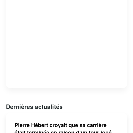
d’influencer et d’inspirer par son engagement envers
l’authenticité et l’humour, consolidant ainsi sa place
parmi les humoristes les plus en vue de sa génération.
Dernières actualités
Pierre Hébert croyait que sa carrière
était terminée en raison d’un tour joué