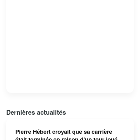
d’influencer et d’inspirer par son engagement envers
l’authenticité et l’humour, consolidant ainsi sa place
parmi les humoristes les plus en vue de sa génération.
Dernières actualités
Pierre Hébert croyait que sa carrière
était terminée en raison d’un tour joué