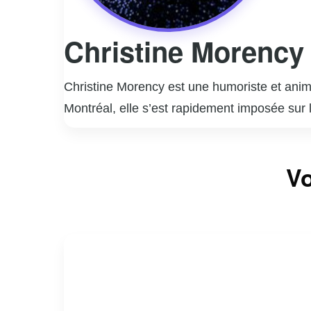
Christine Morency
Christine Morency est une humoriste et ani
Montréal, elle s’est rapidement imposée sur 
touche personnelle. Christine a su captiver 
une perspective rafraîchissante. En plus de 
Vo
radio, contribuant à élargir son audience. So
faisant d’elle une figure appréciée dans le 
envers l’authenticité et l’humour, consolidan