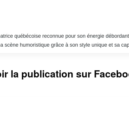
matrice québécoise reconnue pour son énergie débordant
la scène humoristique grâce à son style unique et sa ca
le public par sa présence charismatique et son talent po
ses performances sur scène, elle a également fait des app
ir la publication sur Faceb
n approche franche et sans filtre lui a permis de se conn
paysage culturel québécois. Christine Morency continue d
t ainsi sa place parmi les humoristes les plus en vue de 