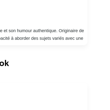
e et son humour authentique. Originaire de
pacité à aborder des sujets variés avec une
ur raconter des anecdotes du quotidien avec
aritions remarquées à la télévision et à la
ook
ecter avec un large éventail de spectateurs,
’influencer et d’inspirer par son engagement
sa génération.