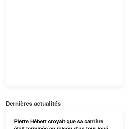
d’influencer et d’inspirer par son engagement envers
l’authenticité et l’humour, consolidant ainsi sa place
parmi les humoristes les plus en vue de sa génération.
Dernières actualités
Pierre Hébert croyait que sa carrière
était terminée en raison d’un tour joué