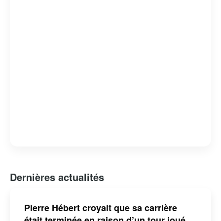
d’influencer et d’inspirer par son engagement envers
l’authenticité et l’humour, consolidant ainsi sa place
parmi les humoristes les plus en vue de sa génération.
Dernières actualités
Pierre Hébert croyait que sa carrière
était terminée en raison d’un tour joué