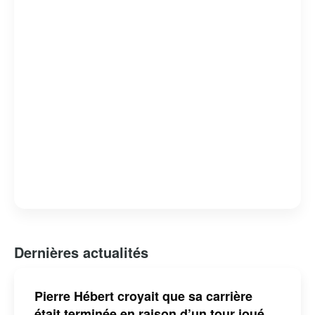
d’influencer et d’inspirer par son engagement envers
l’authenticité et l’humour, consolidant ainsi sa place
parmi les humoristes les plus en vue de sa génération.
Dernières actualités
Pierre Hébert croyait que sa carrière
était terminée en raison d’un tour joué