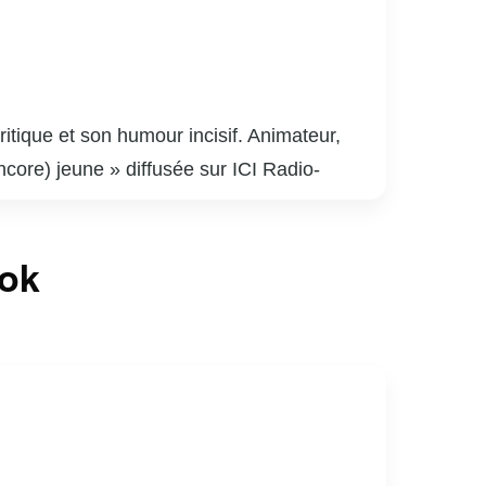
itique et son humour incisif. Animateur,
encore) jeune » diffusée sur ICI Radio-
 une reconnaissance dans le milieu culturel.
ore avec finesse et dérision les travers de
ook
oix incontournable pour ceux qui cherchent à