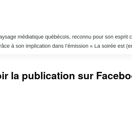
aysage médiatique québécois, reconnu pour son esprit cr
 grâce à son implication dans l’émission « La soirée est (
tire et analyse sociale, lui a valu une large audience et
uet est également auteur de plusieurs ouvrages où il expl
ir la publication sur Faceb
ée et son regard acéré sur l’actualité font de lui une v
.