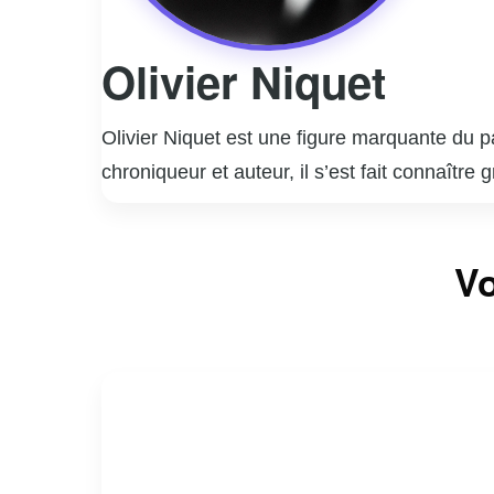
Olivier Niquet
Olivier Niquet est une figure marquante du p
chroniqueur et auteur, il s’est fait connaître
Canada Première. Son style unique, mêlant sa
En plus de ses activités radiophoniques, Niq
Vo
la société contemporaine. Son approche décal
comprendre le monde avec un brin d’humour