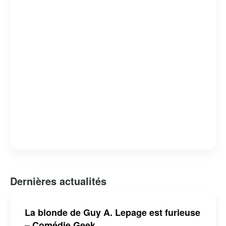
théâtre. Son engagement et sa polyvalence lui ont valu
de nombreux prix et distinctions, faisant de lui une
personnalité respectée et aimée du public québécois.
Dernières actualités
La blonde de Guy A. Lepage est furieuse
– Comédie Geek