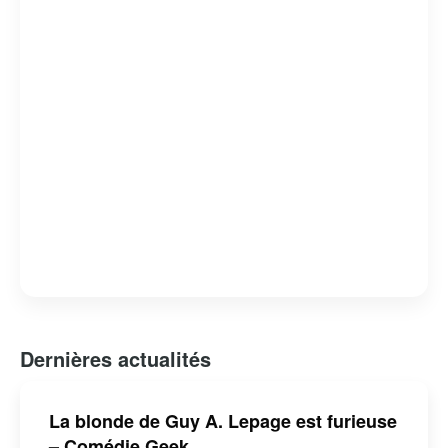
théâtre. Son engagement et sa polyvalence lui ont valu
de nombreux prix et distinctions, faisant de lui une
personnalité respectée et aimée du public québécois.
Dernières actualités
La blonde de Guy A. Lepage est furieuse
– Comédie Geek