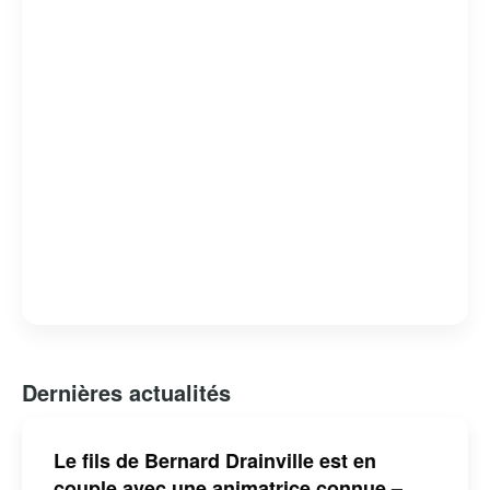
Bernard Drainville est reconnu pour son franc-parler et
son engagement envers les questions identitaires et
démocratiques au Québec.
Dernières actualités
Le fils de Bernard Drainville est en
couple avec une animatrice connue –