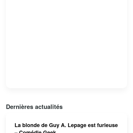
théâtre. Son engagement et sa polyvalence lui ont valu
de nombreux prix et distinctions, faisant de lui une
personnalité respectée et aimée du public québécois.
Dernières actualités
La blonde de Guy A. Lepage est furieuse
– Comédie Geek