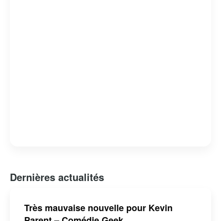
racines gaspésiennes continuent de séduire un large
public, faisant de lui une figure emblématique de la
musique québécoise contemporaine.
Dernières actualités
Très mauvaise nouvelle pour Kevin
Parent – Comédie Geek