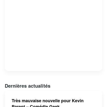
racines gaspésiennes continuent de séduire un large
public, faisant de lui une figure emblématique de la
musique québécoise contemporaine.
Dernières actualités
Très mauvaise nouvelle pour Kevin
Parent – Comédie Geek