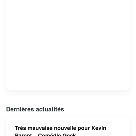
racines gaspésiennes continuent de séduire un large
public, faisant de lui une figure emblématique de la
musique québécoise contemporaine.
Dernières actualités
Très mauvaise nouvelle pour Kevin
Parent – Comédie Geek