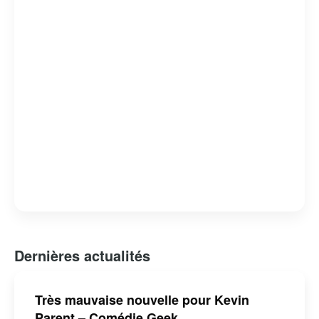
racines gaspésiennes continuent de séduire un large
public, faisant de lui une figure emblématique de la
musique québécoise contemporaine.
Dernières actualités
Très mauvaise nouvelle pour Kevin
Parent – Comédie Geek