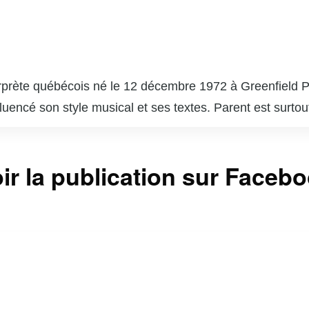
rprète québécois né le 12 décembre 1972 à Greenfield Pa
uencé son style musical et ses textes. Parent est surto
glais. Son premier album, « Pigeon d’argile » (1995), a 
itions mêlent folk, rock et blues, et sont souvent empre
ir la publication sur Faceb
us de sa carrière musicale, Kevin Parent a également exp
bécoises. Son authenticité et son attachement à ses ra
lématique de la musique québécoise contemporaine.