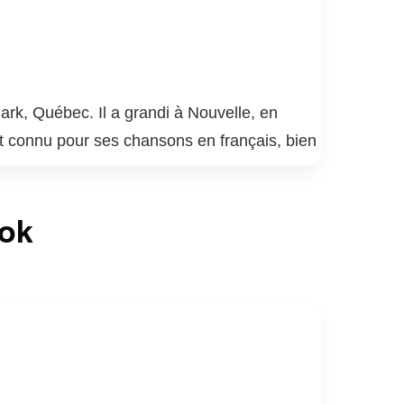
rk, Québec. Il a grandi à Nouvelle, en
ut connu pour ses chansons en français, bien
connu un succès retentissant, le propulsant
intes de poésie et de réflexions sur la vie
ook
loré le monde du cinéma et de la télévision,
cines gaspésiennes continuent de séduire un