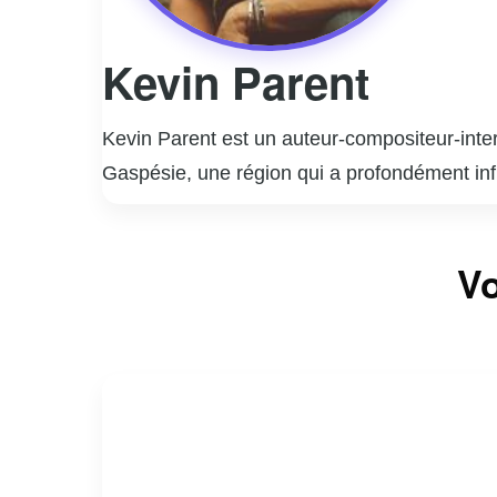
Kevin Parent
Kevin Parent est un auteur-compositeur-inte
Gaspésie, une région qui a profondément infl
qu’il ait également produit des œuvres en an
sur la scène musicale québécoise. Ses compos
Vo
quotidienne et les relations humaines. En pl
apparaissant dans plusieurs productions qué
large public, faisant de lui une figure emb