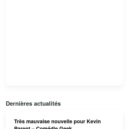
racines gaspésiennes continuent de séduire un large
public, faisant de lui une figure emblématique de la
musique québécoise contemporaine.
Dernières actualités
Très mauvaise nouvelle pour Kevin
Parent – Comédie Geek