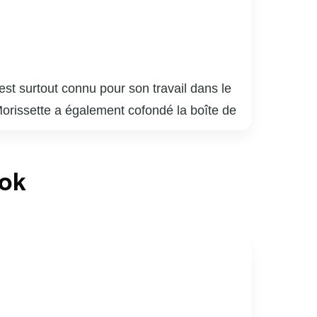
 est surtout connu pour son travail dans le
rissette a également cofondé la boîte de
teur et de producteur, il est reconnu pour
à l’humoriste Véronique Cloutier, le couple
ook
owbiz québécois. Louis Morissette est
nsibilité.