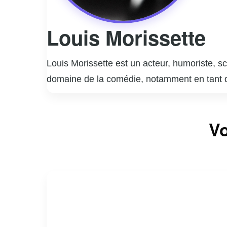
Louis Morissette
Louis Morissette est un acteur, humoriste, sc
domaine de la comédie, notamment en tant 
production KOTV, qui a produit plusieurs émi
son travail de scénariste, ayant contribué à 
Vo
est souvent sous les feux de la rampe et est
apprécié pour son humour incisif et sa capaci