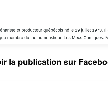
énariste et producteur québécois né le 19 juillet 1973. Il
que membre du trio humoristique Les Mecs Comiques. Mo
ssions populaires au Québec. En plus de ses talents d’ac
des projets tels que « Les Simone » et « Plan B ». Marié 
ir la publication sur Faceb
 considéré comme l’un des duos les plus influents du sh
té à aborder des sujets de société avec intelligence et se