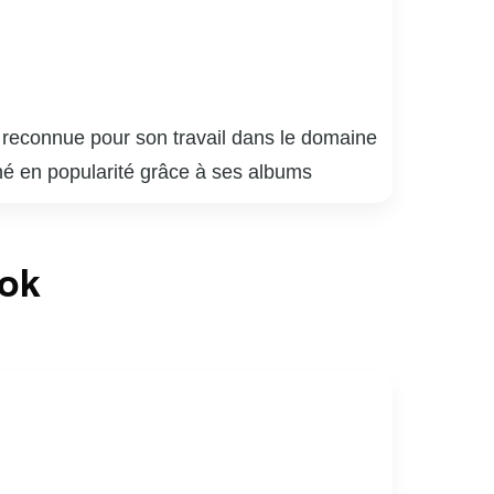
t reconnue pour son travail dans le domaine
né en popularité grâce à ses albums
nnie Brocoli est également connue pour ses
ures fantastiques et des personnages
ook
ssement pour enfants au Québec. En plus de
liées à l’enfance et à l’éducation. Sa
re incontournable de la culture québécoise