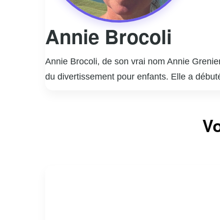
Annie Brocoli
Annie Brocoli, de son vrai nom Annie Grenier
du divertissement pour enfants. Elle a débu
musicaux et ses spectacles colorés, qui co
émissions de télévision et ses films, qui on
Vo
attachants. Son personnage, pétillant et én
sa carrière artistique, Annie Brocoli s’est i
contribution au monde du spectacle a été reco
pour les jeunes générations.