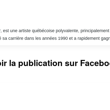
, est une artiste québécoise polyvalente, principalemen
té sa carrière dans les années 1990 et a rapidement gag
mbinent chansons entraînantes et messages éducatifs. A
t captivé l’imagination des jeunes publics avec des avent
ir la publication sur Faceb
ergique, est devenu une icône dans le monde du diverti
mpliquée dans diverses causes sociales, notamment celles 
nnue par plusieurs distinctions, faisant d’elle une figu