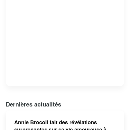
l’enfance et à l’éducation. Sa contribution au monde du
spectacle a été reconnue par plusieurs distinctions,
faisant d’elle une figure incontournable de la culture
québécoise pour les jeunes générations.
Dernières actualités
Annie Brocoli fait des révélations
surprenantes sur sa vie amoureuse à