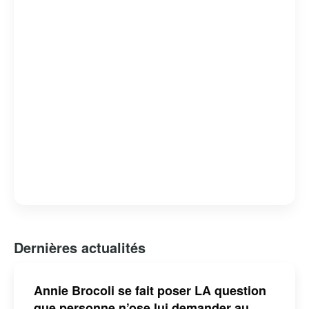
l’enfance et à l’éducation. Sa contribution au monde du
spectacle a été reconnue par plusieurs distinctions,
faisant d’elle une figure incontournable de la culture
québécoise pour les jeunes générations.
Dernières actualités
Annie Brocoli se fait poser LA question
que personne n’ose lui demander au