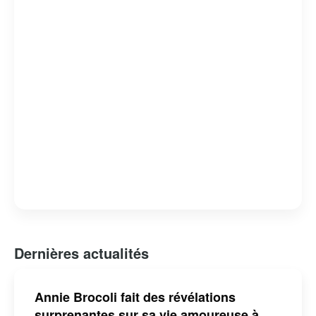
l’enfance et à l’éducation. Sa contribution au monde du
spectacle a été reconnue par plusieurs distinctions,
faisant d’elle une figure incontournable de la culture
québécoise pour les jeunes générations.
Dernières actualités
Annie Brocoli fait des révélations
surprenantes sur sa vie amoureuse à