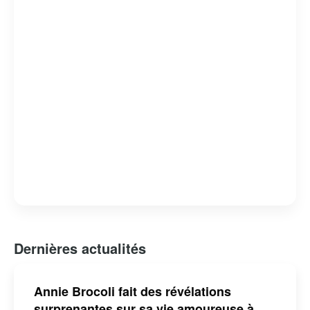
l’enfance et à l’éducation. Sa contribution au monde du
spectacle a été reconnue par plusieurs distinctions,
faisant d’elle une figure incontournable de la culture
québécoise pour les jeunes générations.
Dernières actualités
Annie Brocoli fait des révélations
surprenantes sur sa vie amoureuse à