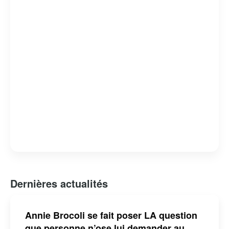
l’enfance et à l’éducation. Sa contribution au monde du
spectacle a été reconnue par plusieurs distinctions,
faisant d’elle une figure incontournable de la culture
québécoise pour les jeunes générations.
Dernières actualités
Annie Brocoli se fait poser LA question
que personne n’ose lui demander au