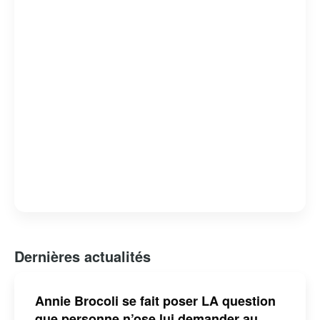
l’enfance et à l’éducation. Sa contribution au monde du
spectacle a été reconnue par plusieurs distinctions,
faisant d’elle une figure incontournable de la culture
québécoise pour les jeunes générations.
Dernières actualités
Annie Brocoli se fait poser LA question
que personne n’ose lui demander au