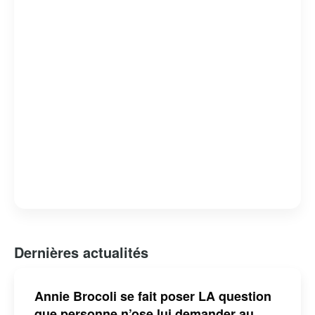
l’enfance et à l’éducation. Sa contribution au monde du
spectacle a été reconnue par plusieurs distinctions,
faisant d’elle une figure incontournable de la culture
québécoise pour les jeunes générations.
Dernières actualités
Annie Brocoli se fait poser LA question
que personne n’ose lui demander au