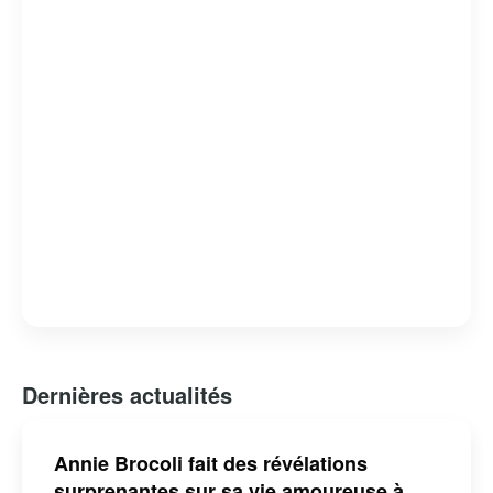
l’enfance et à l’éducation. Sa contribution au monde du
spectacle a été reconnue par plusieurs distinctions,
faisant d’elle une figure incontournable de la culture
québécoise pour les jeunes générations.
Dernières actualités
Annie Brocoli fait des révélations
surprenantes sur sa vie amoureuse à